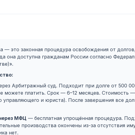
а — это законная процедура освобождения от долгов,
года она доступна гражданам России согласно Федера
ве)».
ство:
рез Арбитражный суд. Подходит при долге от 500 000
не можете платить. Срок — 6–12 месяцев. Стоимость —
о управляющего и юриста). После завершения все до
 через МФЦ
— бесплатная упрощённая процедура. Подх
нительные производства окончены из-за отсутствия им
ка нет.