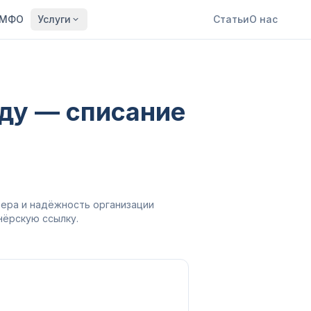
МФО
Услуги
Статьи
О нас
оду — списание
фера и надёжность организации
нёрскую ссылку.