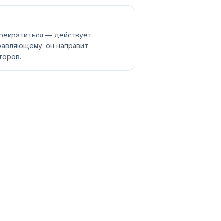
прекратиться — действует
равляющему: он направит
торов.