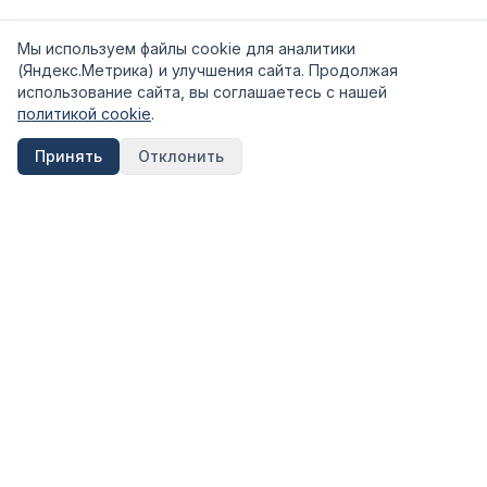
Мы используем файлы cookie для аналитики
(Яндекс.Метрика) и улучшения сайта. Продолжая
использование сайта, вы соглашаетесь с нашей
политикой cookie
.
Принять
Отклонить
FinShpora.ru
Независимый сервис сравнения финансовых продуктов.
Рейтинги банков, страховых компаний и МФО на основе
открытых данных ЦБ РФ.
Информация на сайте носит ознакомительный характер и не
является публичной офертой. Не является инвестиционной
рекомендацией.