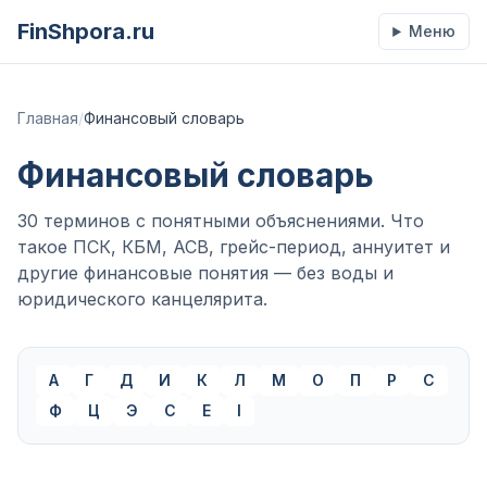
FinShpora.ru
Меню
Главная
/
Финансовый словарь
Финансовый словарь
30
терминов с понятными объяснениями. Что
такое ПСК, КБМ, АСВ, грейс-период, аннуитет и
другие финансовые понятия — без воды и
юридического канцелярита.
А
Г
Д
И
К
Л
М
О
П
Р
С
Ф
Ц
Э
C
E
I