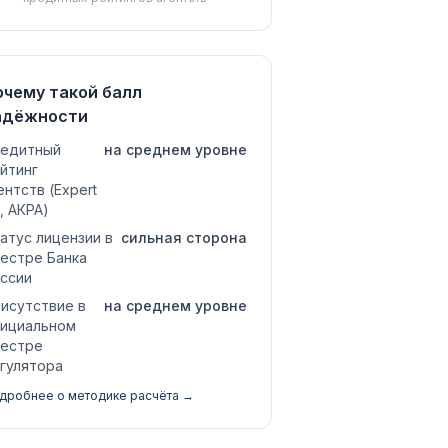
очему такой балл
адёжности
едитный
на среднем уровне
йтинг
ентств (Expert
, АКРА)
атус лицензии в
сильная сторона
естре Банка
ссии
исутствие в
на среднем уровне
ициальном
естре
гулятора
дробнее о методике расчёта →