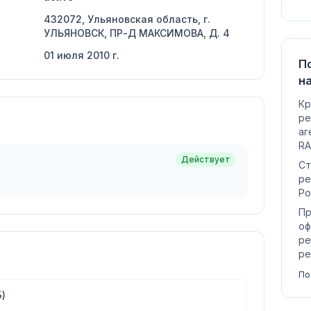
432072, Ульяновская область, г.
УЛЬЯНОВСК, ПР-Д МАКСИМОВА, Д. 4
01 июля 2010 г.
П
н
Кр
ре
аг
RA
Действует
Ст
ре
Ро
Пр
оф
ре
ре
По
)