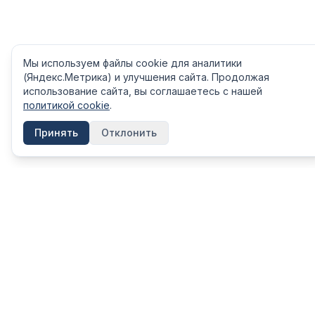
Мы используем файлы cookie для аналитики
(Яндекс.Метрика) и улучшения сайта. Продолжая
использование сайта, вы соглашаетесь с нашей
политикой cookie
.
Принять
Отклонить
КАТЕГОРИ
FinShpora.ru
Вклады
Независимый сервис сравнения
финансовых продуктов. Рейтинги
Кредиты
банков, страховых компаний и МФО на
Ипотека
основе открытых данных ЦБ РФ.