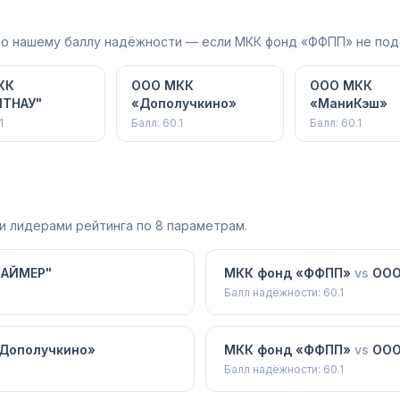
 по нашему баллу надёжности — если МКК фонд «ФФПП» не под
КК
ООО МКК
ООО МКК
ИТНАУ"
«Дополучкино»
«МаниКэш»
1
Балл:
60.1
Балл:
60.1
и лидерами рейтинга по 8 параметрам.
ЗАЙМЕР"
МКК фонд «ФФПП»
vs
ООО
Балл надёжности:
60.1
Дополучкино»
МКК фонд «ФФПП»
vs
ООО
Балл надёжности:
60.1