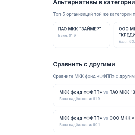
Альтернативы в категории
Топ-5 организаций той же категории
ПАО МКК "ЗАЙМЕР"
ООО М
"КРЕД
Балл:
61.9
Балл:
60.
Сравнить с другими
Сравните
МКК фонд «ФФПП»
с другим
МКК фонд «ФФПП»
vs
ПАО МКК "
Балл надёжности:
61.9
МКК фонд «ФФПП»
vs
ООО МКК «
Балл надёжности:
60.1