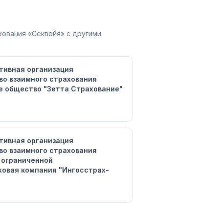
-
хования «Секвойя»
с другими
тивная организация
во взаимного страхования
е общество "Зетта Страхование"
тивная организация
во взаимного страхования
 ограниченной
ховая компания "Ингосстрах-