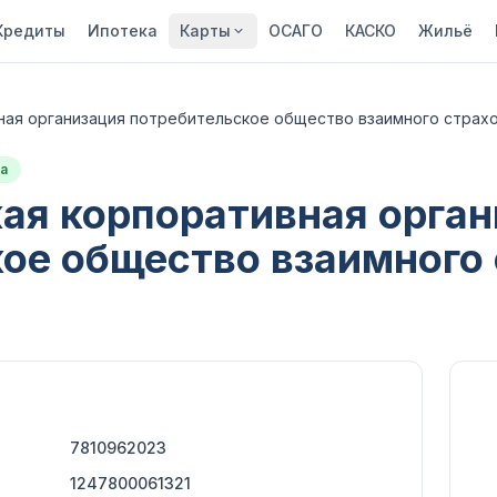
Кредиты
Ипотека
Карты
ОСАГО
КАСКО
Жильё
ая организация потребительское общество взаимного страх
а
ая корпоративная орган
ое общество взаимного
7810962023
1247800061321