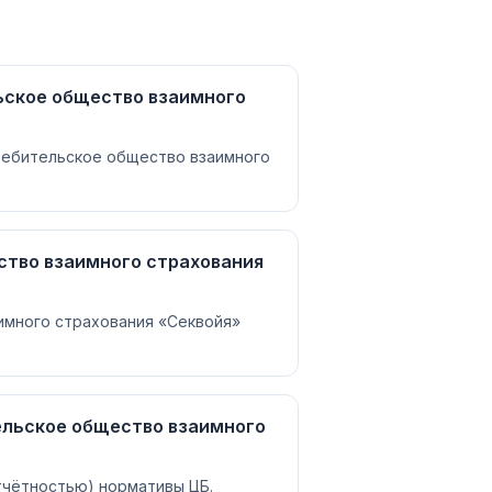
ьское общество взаимного
ребительское общество взаимного
ство взаимного страхования
имного страхования «Секвойя»
ельское общество взаимного
отчётностью) нормативы ЦБ.