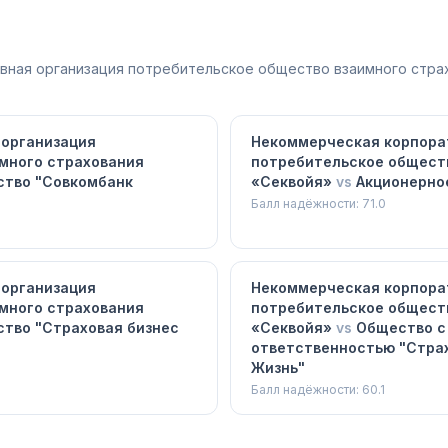
"Ингосстрах
Жизнь"
вная организация потребительское общество взаимного стра
 организация
Некоммерческая корпора
много страхования
потребительское общест
ство "Совкомбанк
«Секвойя»
vs
Акционерно
Балл надёжности:
71.0
 организация
Некоммерческая корпора
много страхования
потребительское общест
тво "Страховая бизнес
«Секвойя»
vs
Общество с
ответственностью "Стра
Жизнь"
Балл надёжности:
60.1