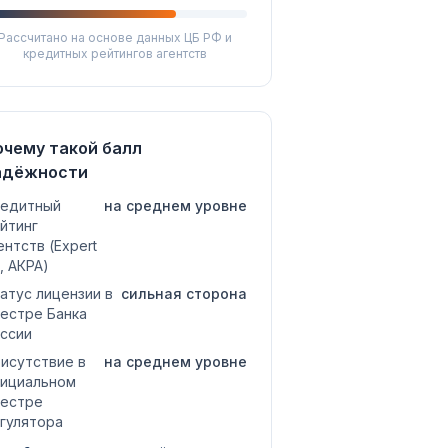
Рассчитано на основе данных ЦБ РФ и
кредитных рейтингов агентств
очему такой балл
адёжности
едитный
на среднем уровне
йтинг
ентств (Expert
, АКРА)
атус лицензии в
сильная сторона
естре Банка
ссии
исутствие в
на среднем уровне
ициальном
естре
гулятора