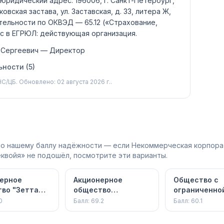
 юридический адрес: 196006, г. Санкт-Петербург,
овская застава, ул. Заставская, д. 33, литера Ж,
ятельности по ОКВЭД —
65.12
(«Страхование,
с в ЕГРЮЛ:
действующая организация
.
 Сергеевич
— Директор
ности (
5
)
С/ЦБ.
Обновлено: 02 августа 2026 г..
 по нашему баллу надёжности — если Некоммерческая корпора
квойя» не подошёл, посмотрите эти варианты.
ерное
Акционерное
Общество с
во "Зетта
общество
ограниченно
вание"
"Страховая бизнес
ответственн
0
Балл:
69.2
Балл:
60.1
группа"
"Страховая
компания