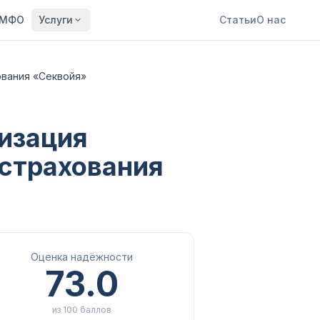
МФО
Услуги
Статьи
О нас
ования «Секвойя»
изация
 страхования
Оценка надёжности
73.0
из 100 баллов