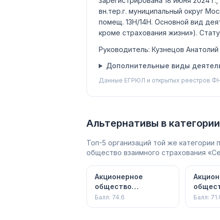
зарегистрирована 18 июня 2024 г.,
вн.тер.г. муниципальный округ Моск
помещ. 13Н/14Н.
Основной вид де
кроме страхования жизни»)
.
Стату
Руководитель:
Кузнецов Анатолий
Дополнительные виды деятель
Данные ЕГРЮЛ и открытых реестров ФН
Альтернативы в категории
Топ-5 организаций той же категории
общество взаимного страхования «Се
Акционерное
Акцион
общество
общест
"Совкомбанк
Страхо
Балл:
74.6
Балл:
71.
страхование"