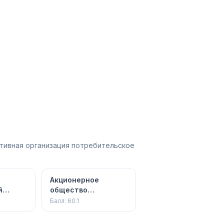
тивная организация потребительское
Акционерное
й
общество
остью
"Страховая
Балл:
60.1
компания "ПАРИ"