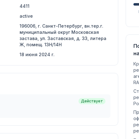
4411
active
196006, г. Санкт-Петербург, вн.тер.г.
муниципальный округ Московская
застава, ул. Заставская, д. 33, литера
Ж, помещ. 13Н/14Н
П
н
18 июня 2024 г.
Кр
ре
аг
RA
Ст
ре
Действует
Ро
Пр
оф
ре
ре