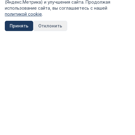
(Яндекс.Метрика) и улучшения сайта. Продолжая
использование сайта, вы соглашаетесь с нашей
политикой cookie
.
Принять
Отклонить
FinShpora.ru
Независимый сервис сравнения финансовых продуктов.
Рейтинги банков, страховых компаний и МФО на основе
открытых данных ЦБ РФ.
Информация на сайте носит ознакомительный характер и не
является публичной офертой. Не является инвестиционной
рекомендацией.
КАТЕГОРИИ