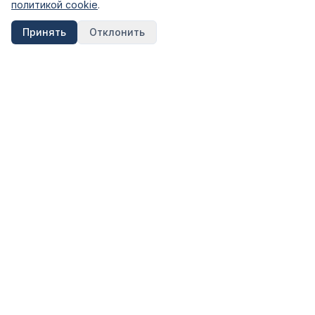
политикой cookie
.
Принять
Отклонить
FinShpora.ru
Независимый сервис сравнения финансовых продуктов.
Рейтинги банков, страховых компаний и МФО на основе
открытых данных ЦБ РФ.
Информация на сайте носит ознакомительный характер и не
является публичной офертой. Не является инвестиционной
рекомендацией.
КАТЕГОРИИ
Вклады
Кредиты