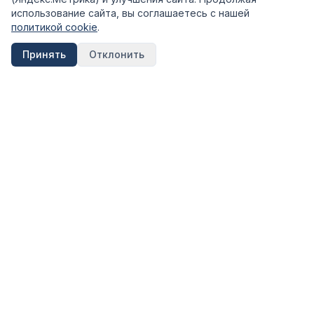
использование сайта, вы соглашаетесь с нашей
политикой cookie
.
Принять
Отклонить
FinShpora.ru
Независимый сервис сравнения финансовых продуктов.
Рейтинги банков, страховых компаний и МФО на основе
открытых данных ЦБ РФ.
Информация на сайте носит ознакомительный характер и не
является публичной офертой. Не является инвестиционной
рекомендацией.
КАТЕГОРИИ
Вклады