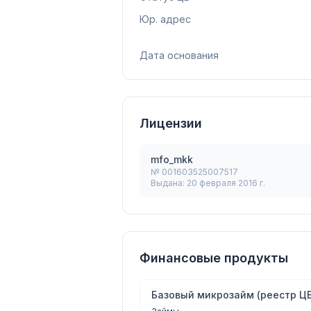
Юр. адрес
Дата основания
Лицензии
mfo_mkk
№
001603525007517
Выдана:
20 февраля 2016 г.
Финансовые продукты
Базовый микрозайм (реестр ЦБ