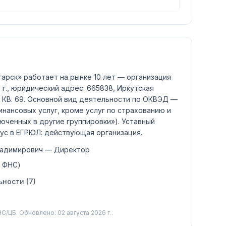
гарск»
работает на рынке 10 лет — организация
 г., юридический адрес: 665838, Иркутская
 КВ. 69.
Основной вид деятельности по ОКВЭД —
нансовых услуг, кроме услуг по страхованию и
юченных в другие группировки»)
.
Уставный
ус в ЕГРЮЛ:
действующая организация
.
ладимирович
— Директор
, ФНС)
ности (
7
)
С/ЦБ.
Обновлено: 02 августа 2026 г..