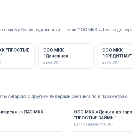
 по нашему баллу надёжности — если ООО МКК «Деньги до зар
КК "ПРОСТЫЕ
ООО МКК
ООО МКК
"
"Денежная
"КРЕДИТНАУ
единица"
1
Балл:
60.1
Балл:
60.1
аты Ангарск»
с другими лидерами рейтинга по 8 параметрам.
нгарск»
vs
ПАО МКК
ООО МКК «Деньги до зар
"ПРОСТЫЕ ЗАЙМЫ"
Балл надёжности:
60.1