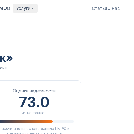
МФО
Услуги
Статьи
О нас
ск»
ск»
Оценка надёжности
73.0
из 100 баллов
Рассчитано на основе данных ЦБ РФ и
кредитных рейтингов агентств