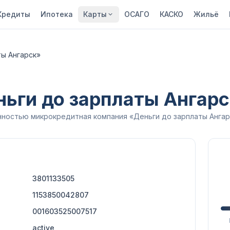
Кредиты
Ипотека
Карты
ОСАГО
КАСКО
Жильё
ы Ангарск»
ьги до зарплаты Ангар
ностью микрокредитная компания «Деньги до зарплаты Ангар
3801133505
1153850042807
001603525007517
active