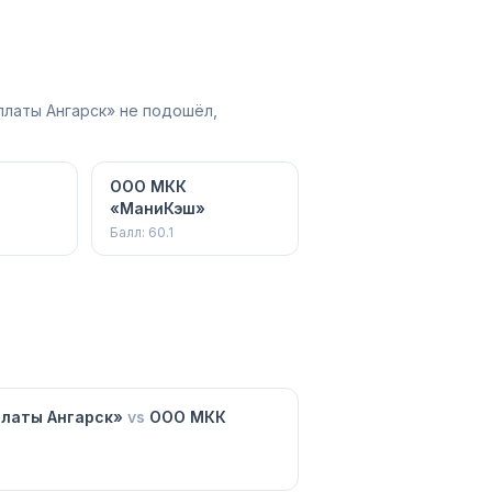
платы Ангарск» не подошёл,
ООО МКК
"
«МаниКэш»
Балл:
60.1
платы Ангарск»
vs
ООО МКК