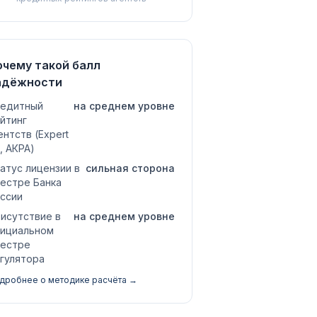
очему такой балл
адёжности
едитный
на среднем уровне
йтинг
ентств (Expert
, АКРА)
атус лицензии в
сильная сторона
естре Банка
ссии
исутствие в
на среднем уровне
ициальном
естре
гулятора
дробнее о методике расчёта →