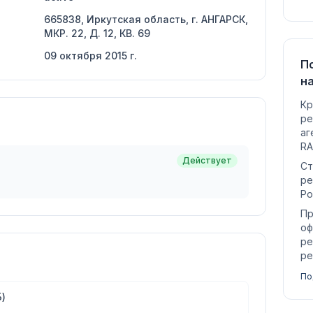
665838, Иркутская область, г. АНГАРСК,
МКР. 22, Д. 12, КВ. 69
09 октября 2015 г.
П
н
Кр
ре
аг
RA
Действует
Ст
ре
Ро
Пр
оф
ре
ре
По
)