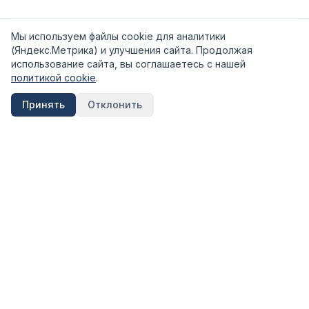
Мы используем файлы cookie для аналитики
(Яндекс.Метрика) и улучшения сайта. Продолжая
использование сайта, вы соглашаетесь с нашей
политикой cookie
.
Принять
Отклонить
FinShpora.ru
Независимый сервис сравнения финансовых продуктов.
Рейтинги банков, страховых компаний и МФО на основе
открытых данных ЦБ РФ.
Информация на сайте носит ознакомительный характер и не
является публичной офертой. Не является инвестиционной
рекомендацией.