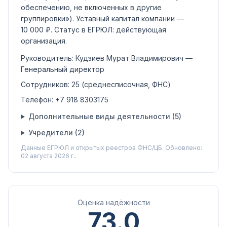
обеспечению, не включенных в другие
группировки»)
.
Уставный капитал компании —
10 000 ₽
.
Статус в ЕГРЮЛ:
действующая
организация
.
Руководитель:
Кудзиев Мурат Владимирович
—
Генеральный директор
Сотрудников:
25
(среднесписочная, ФНС)
Телефон:
+7 918 8303175
Дополнительные виды деятельности (
5
)
Учредители (
2
)
Данные ЕГРЮЛ и открытых реестров ФНС/ЦБ.
Обновлено:
02 августа 2026 г..
Оценка надёжности
73.0