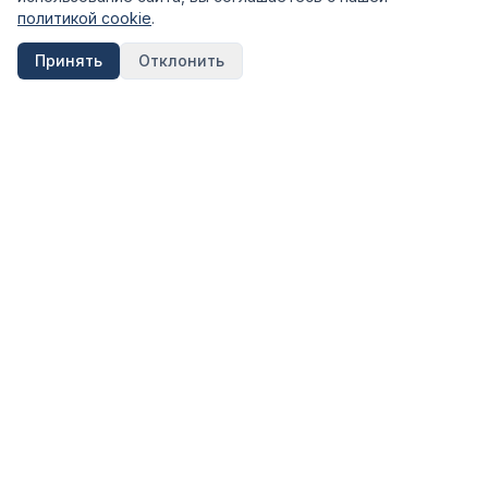
политикой cookie
.
Принять
Отклонить
FinShpora.ru
Независимый сервис сравнения финансовых продуктов.
Рейтинги банков, страховых компаний и МФО на основе
открытых данных ЦБ РФ.
Информация на сайте носит ознакомительный характер и не
является публичной офертой. Не является инвестиционной
рекомендацией.
КАТЕГОРИИ
Вклады