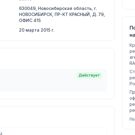
630049, Новосибирская область, г.
НОВОСИБИРСК, ПР-КТ КРАСНЫЙ, Д. 79,
ОФИС 415
П
20 марта 2015 г.
н
Кр
ре
аг
RA
Ст
Действует
ре
Ро
Пр
оф
ре
ре
По
)