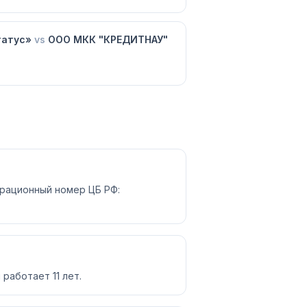
татус»
vs
ООО МКК "КРЕДИТНАУ"
трационный номер ЦБ РФ:
работает 11 лет.