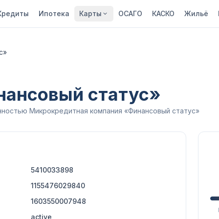
Кредиты
Ипотека
Карты
ОСАГО
КАСКО
Жильё
с»
ансовый статус»
нностью Микрокредитная компания «Финансовый статус»
5410033898
1155476029840
1603550007948
active