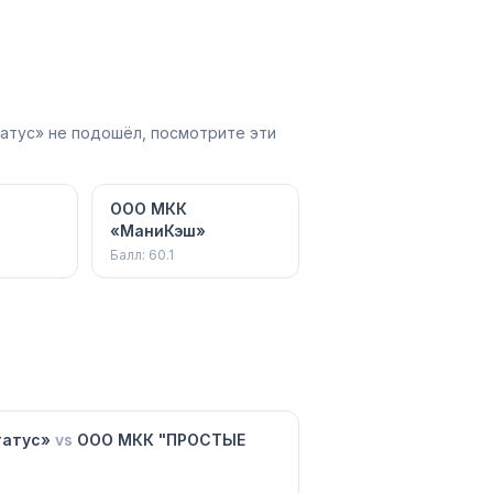
атус» не подошёл, посмотрите эти
ООО МКК
"
«МаниКэш»
Балл:
60.1
татус»
vs
ООО МКК "ПРОСТЫЕ