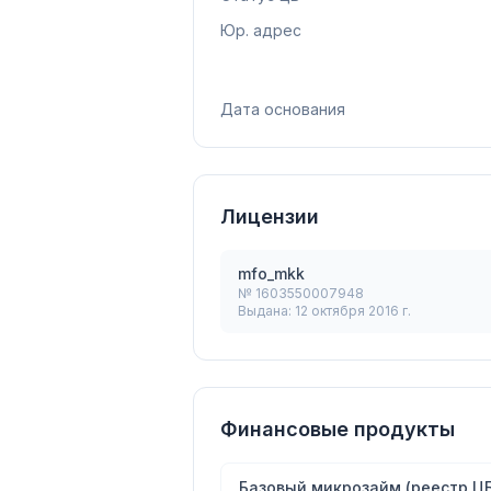
Юр. адрес
Дата основания
Лицензии
mfo_mkk
№
1603550007948
Выдана:
12 октября 2016 г.
Финансовые продукты
Базовый микрозайм (реестр ЦБ