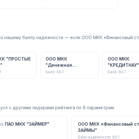
 по нашему баллу надёжности — если ООО МКК «Финансовый ст
КК "ПРОСТЫЕ
ООО МКК
ООО МКК
"
"Денежная
"КРЕДИТНАУ
единица"
1
Балл:
60.1
Балл:
60.1
ус»
с другими лидерами рейтинга по 8 параметрам.
vs
ПАО МКК "ЗАЙМЕР"
ООО МКК «Финансовый с
ЗАЙМЫ"
Балл надёжности:
60.1