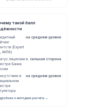
очему такой балл
адёжности
едитный
на среднем уровне
йтинг
ентств (Expert
, АКРА)
атус лицензии в
сильная сторона
естре Банка
ссии
исутствие в
на среднем уровне
ициальном
естре
гулятора
дробнее о методике расчёта →