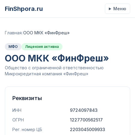
FinShpora.ru
Меню
Главная
/
ООО МКК «ФинФреш»
МФО
Лицензия активна
ООО МКК «ФинФреш»
Общество с ограниченной ответственностью
Микрокредитная компания «ФинФреш»
Реквизиты
ИНН
9724097843
ОГРН
1227700562517
Рег. номер ЦБ
2203045009933