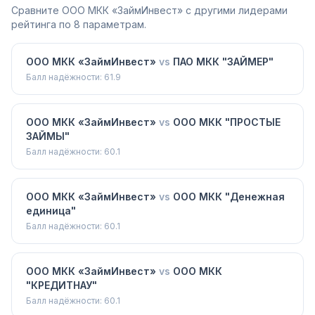
Сравните
ООО МКК «ЗаймИнвест»
с другими лидерами
рейтинга по 8 параметрам.
ООО МКК «ЗаймИнвест»
vs
ПАО МКК "ЗАЙМЕР"
Балл надёжности:
61.9
ООО МКК «ЗаймИнвест»
vs
ООО МКК "ПРОСТЫЕ
ЗАЙМЫ"
Балл надёжности:
60.1
ООО МКК «ЗаймИнвест»
vs
ООО МКК "Денежная
единица"
Балл надёжности:
60.1
ООО МКК «ЗаймИнвест»
vs
ООО МКК
"КРЕДИТНАУ"
Балл надёжности:
60.1