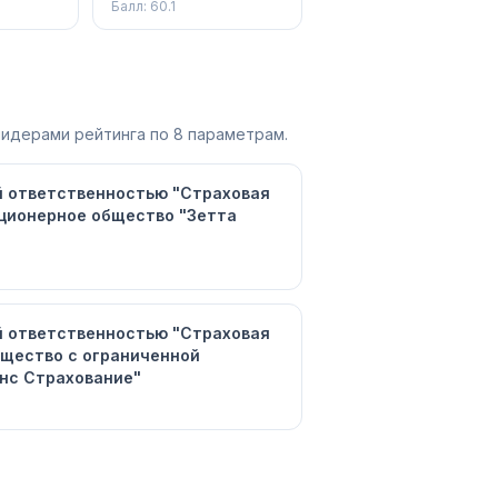
остью
ответственностью
Балл:
60.1
"АльфаСтрахование-
"
Жизнь"
лидерами рейтинга по 8 параметрам.
й ответственностью "Страховая
ционерное общество "Зетта
й ответственностью "Страховая
щество с ограниченной
нс Страхование"