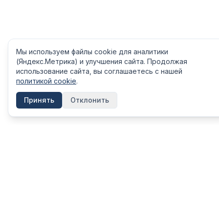
Мы используем файлы cookie для аналитики
(Яндекс.Метрика) и улучшения сайта. Продолжая
использование сайта, вы соглашаетесь с нашей
политикой cookie
.
Принять
Отклонить
КАТЕГОРИ
FinShpora.ru
Вклады
Независимый сервис сравнения
финансовых продуктов. Рейтинги
Кредиты
банков, страховых компаний и МФО на