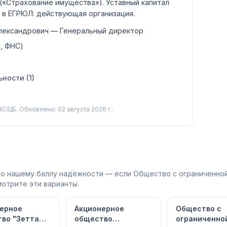
(«Страхование имущества»)
.
Уставный капитал
 в ЕГРЮЛ:
действующая организация
.
лександрович
— Генеральный директор
, ФНС)
ности (
1
)
С/ЦБ.
Обновлено: 02 августа 2026 г..
 по нашему баллу надёжности — если Общество с ограниченн
отрите эти варианты.
ерное
Акционерное
Общество с
во "Зетта
общество
ограниченно