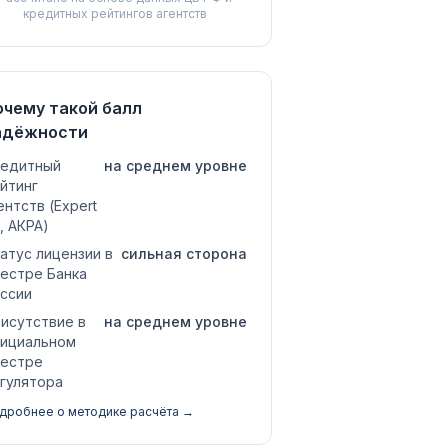
кредитных рейтингов агентств
очему такой балл
адёжности
едитный
на среднем уровне
йтинг
ентств (Expert
, АКРА)
атус лицензии в
сильная сторона
естре Банка
ссии
исутствие в
на среднем уровне
ициальном
естре
гулятора
дробнее о методике расчёта →