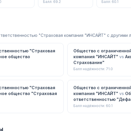
вание"
"Страховая бизнес
ответственн
0
Балл:
69.2
Балл:
60.1
группа"
"Дефанс
Страхование
ответственностью "Страховая компания "ИНСАЙТ"
с другими 
ственностью "Страховая
Общество с ограниченно
ное общество
компания "ИНСАЙТ"
vs
Ак
Страхование"
Балл надёжности:
71.0
ственностью "Страховая
Общество с ограниченно
ное общество "Страховая
компания "ИНСАЙТ"
vs
Об
ответственностью "Дефа
Балл надёжности:
60.1
ы