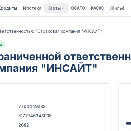
Кредиты
Ипотека
Карты
ОСАГО
КАСКО
Жильё
тветственностью "Страховая компания "ИНСАЙТ"
а
раниченной ответствен
омпания "ИНСАЙТ"
7704449282
5177746348005
2682