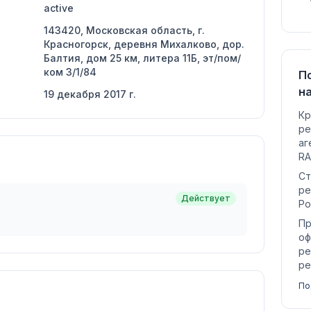
active
143420, Московская область, г.
Красногорск, деревня Михалково, дор.
Балтия, дом 25 км, литера 11Б, эт/пом/
ком 3/1/84
П
н
19 декабря 2017 г.
Кр
ре
аг
RA
Ст
ре
Действует
Ро
Пр
оф
ре
ре
По