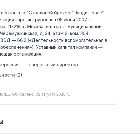
твенностью "Страховой брокер "Панди Транс"
изация зарегистрирована 05 июня 2007 г.,
а, 117218, г. Москва, вн. тер. г. муниципальный
ерёмушкинская, д. 34, этаж 3, ком. 304.1.
ОКВЭД —
66.2
(«Деятельность вспомогательная в
 обеспечения»)
.
Уставный капитал компании —
ющая организация
.
лерьевич
— Генеральный директор
ности (
2
)
С/ЦБ.
Обновлено: 02 августа 2026 г..
ы