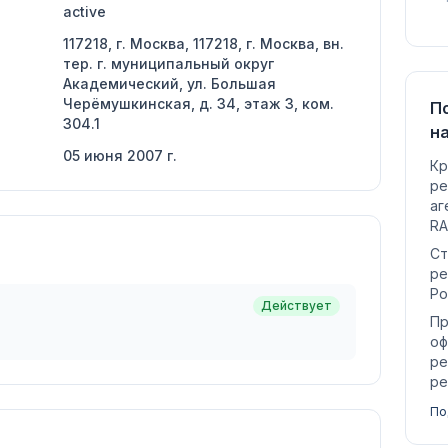
active
117218, г. Москва, 117218, г. Москва, вн.
тер. г. муниципальный округ
Академический, ул. Большая
Черёмушкинская, д. 34, этаж 3, ком.
П
304.1
н
05 июня 2007 г.
Кр
ре
аг
RA
Ст
ре
Ро
Действует
Пр
оф
ре
ре
По