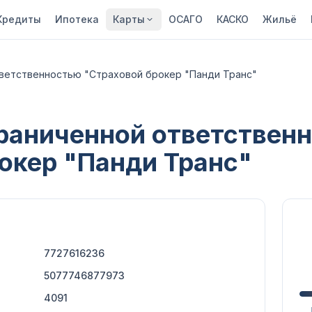
Кредиты
Ипотека
Карты
ОСАГО
КАСКО
Жильё
ветственностью "Страховой брокер "Панди Транс"
раниченной ответствен
окер "Панди Транс"
7727616236
5077746877973
4091