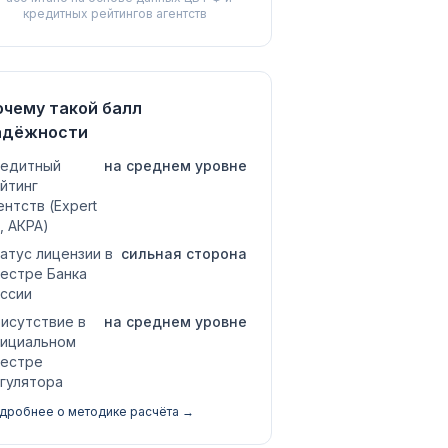
кредитных рейтингов агентств
очему такой балл
адёжности
едитный
на среднем уровне
йтинг
ентств (Expert
, АКРА)
атус лицензии в
сильная сторона
естре Банка
ссии
исутствие в
на среднем уровне
ициальном
естре
гулятора
дробнее о методике расчёта →