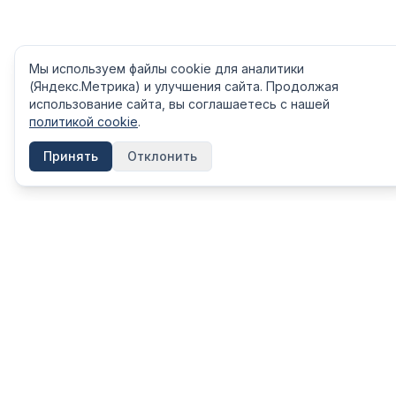
Мы используем файлы cookie для аналитики
(Яндекс.Метрика) и улучшения сайта. Продолжая
использование сайта, вы соглашаетесь с нашей
политикой cookie
.
Принять
Отклонить
КАТЕГОРИ
FinShpora.ru
Вклады
Независимый сервис сравнения
финансовых продуктов. Рейтинги
Кредиты
банков, страховых компаний и МФО на
Ипотека
основе открытых данных ЦБ РФ.