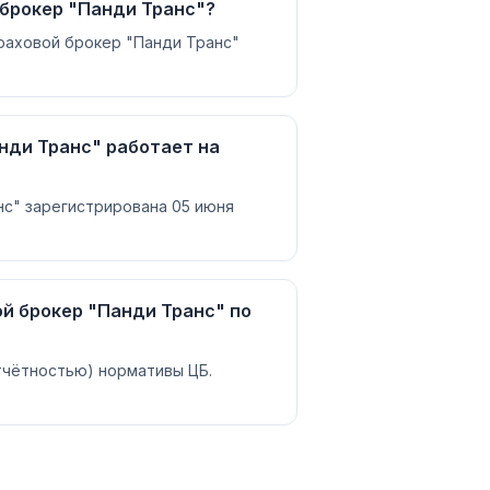
брокер "Панди Транс"?
раховой брокер "Панди Транс"
нди Транс" работает на
с" зарегистрирована 05 июня
й брокер "Панди Транс" по
отчётностью) нормативы ЦБ.