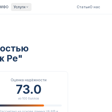
МФО
Услуги
Статьи
О нас
ностью
ж Ре"
Оценка надёжности
73.0
из 100 баллов
Рассчитано на основе данных ЦБ РФ и