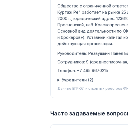
Общество с ограниченной ответс
Куртаж Ре"
работает на рынке 25 
2000 г., юридический адрес: 123610
Пресненский, наб. Краснопресненск
Основной вид деятельности по 
и брокеров»)
.
Уставный капитал к
действующая организация
.
Руководитель:
Резвушкин Павел Б
Сотрудников:
9
(среднесписочная
Телефон:
+7 495 9670215
Учредители (
2
)
Данные ЕГРЮЛ и открытых реестров ФН
Часто задаваемые вопрос