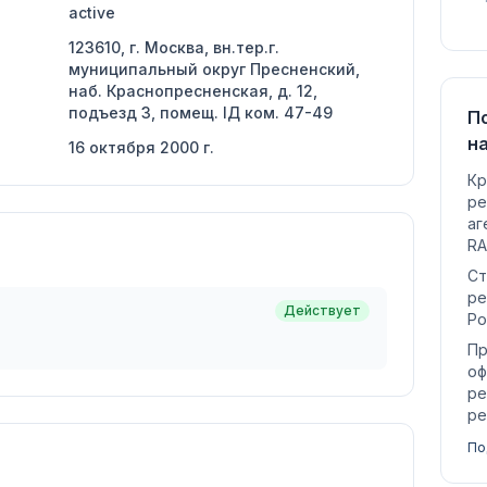
active
123610, г. Москва, вн.тер.г.
муниципальный округ Пресненский,
наб. Краснопресненская, д. 12,
подъезд 3, помещ. IД ком. 47-49
П
н
16 октября 2000 г.
Кр
ре
аг
RA
Ст
ре
Действует
Ро
Пр
оф
ре
ре
По