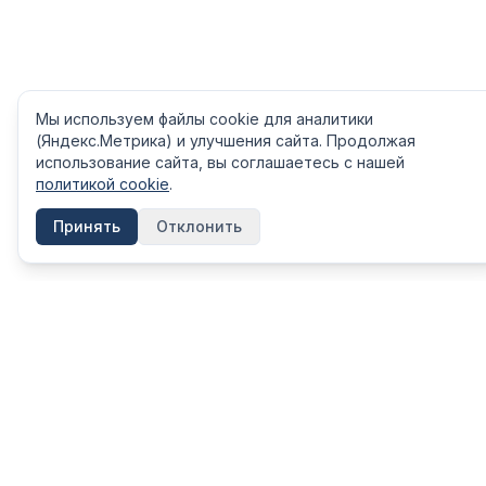
Мы используем файлы cookie для аналитики
(Яндекс.Метрика) и улучшения сайта. Продолжая
использование сайта, вы соглашаетесь с нашей
политикой cookie
.
Принять
Отклонить
КАТЕГОРИ
FinShpora.ru
Вклады
Независимый сервис сравнения
финансовых продуктов. Рейтинги
Кредиты
банков, страховых компаний и МФО на