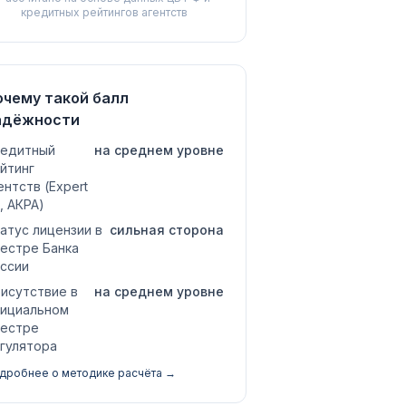
кредитных рейтингов агентств
очему такой балл
адёжности
едитный
на среднем уровне
йтинг
ентств (Expert
, АКРА)
атус лицензии в
сильная сторона
естре Банка
ссии
исутствие в
на среднем уровне
ициальном
естре
гулятора
дробнее о методике расчёта →