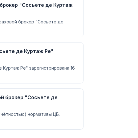
брокер "Сосьете де Куртаж
раховой брокер "Сосьете де
сьете де Куртаж Ре"
 Куртаж Ре" зарегистрирована 16
й брокер "Сосьете де
отчётностью) нормативы ЦБ.