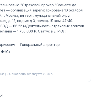
твенностью "Страховой брокер "Сосьете де
лет — организация зарегистрирована 16 октября
, г. Москва, вн.тер.г. муниципальный округ
ая, д. 12, подъезд 3, помещ. IД ком. 47-49.
ОКВЭД —
66.22
(«Деятельность страховых агентов
омпании —
1 750 000 ₽
.
Статус в ЕГРЮЛ:
орисович
— Генеральный директор
, ФНС)
С/ЦБ.
Обновлено: 02 августа 2026 г..
ы