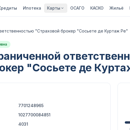
Кредиты
Ипотека
Карты
ОСАГО
КАСКО
Жильё
ветственностью "Страховой брокер "Сосьете де Куртаж Ре"
ивна
раниченной ответствен
окер "Сосьете де Курта
7701248965
1027700084851
4031