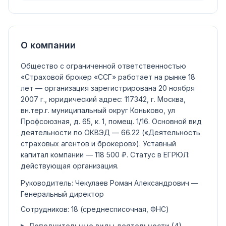
О компании
Общество с ограниченной ответственностью
«Страховой брокер «ССГ»
работает на рынке 18
лет — организация зарегистрирована 20 ноября
2007 г., юридический адрес: 117342, г. Москва,
вн.тер.г. муниципальный округ Коньково, ул
Профсоюзная, д. 65, к. 1, помещ. 1/16.
Основной вид
деятельности по ОКВЭД —
66.22
(«Деятельность
страховых агентов и брокеров»)
.
Уставный
капитал компании —
118 500 ₽
.
Статус в ЕГРЮЛ:
действующая организация
.
Руководитель:
Чекулаев Роман Александрович
—
Генеральный директор
Сотрудников:
18
(среднесписочная, ФНС)
Дополнительные виды деятельности (
4
)