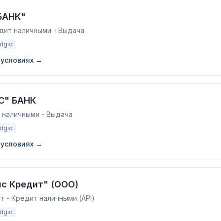
БАНК"
едит наличными - Выдача
adgid
 условиях →
С" БАНК
т наличными - Выдача
adgid
 условиях →
нс Кредит" (ООО)
 - Кредит наличными (API)
adgid