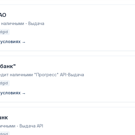
АО
 наличными - Выдача
adgid
 условиях →
банк"
едит наличными "Прогресс" API-Выдача
adgid
 условиях →
анк
ичными - Выдача API
adgid