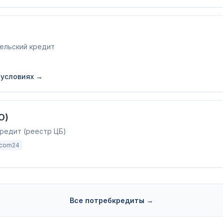
ельский кредит
 условиях →
О)
редит (реестр ЦБ)
icom24
Все потребкредиты
→