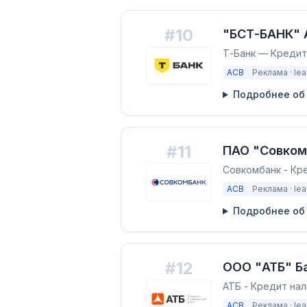
#
10
"БСТ-БАНК" 
Т-Банк — Кредит
АСВ
Реклама ·
le
Подробнее об
#
11
ПАО "Совком
Совкомбанк - Кр
АСВ
Реклама ·
le
Подробнее об
#
12
ООО "АТБ" Б
АТБ - Кредит нал
АСВ
Реклама ·
le