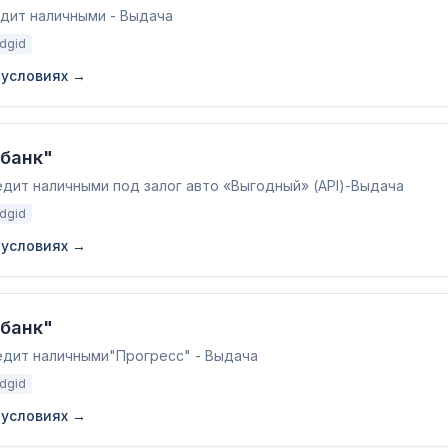
едит наличными - Выдача
adgid
 условиях →
банк"
едит наличными под залог авто «Выгодный» (API)-Выдача
adgid
 условиях →
банк"
едит наличными"Прогресс" - Выдача
adgid
 условиях →