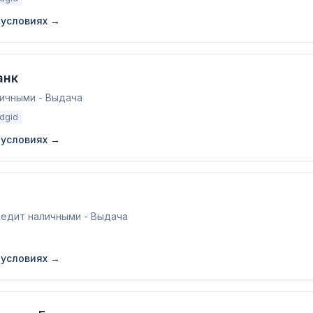
 условиях →
анк
личными - Выдача
adgid
 условиях →
редит наличными - Выдача
 условиях →