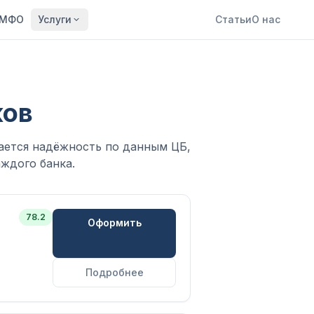
МФО
Услуги
Статьи
О нас
ков
вается надёжность по данным ЦБ,
аждого банка.
78.2
Оформить
Подробнее