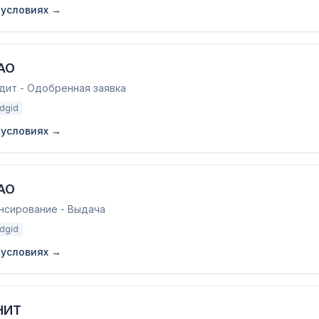
 условиях →
АО
едит - Одобренная заявка
adgid
 условиях →
АО
нсирование - Выдача
adgid
 условиях →
НИТ