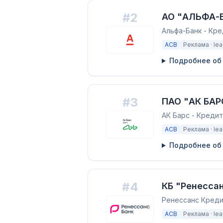
#
2
АО "АЛЬФА-
Альфа-Банк - Кр
АСВ
Реклама ·
le
Подробнее об
#
3
ПАО "АК БАР
АК Барс - Креди
АСВ
Реклама ·
le
Подробнее об
#
4
КБ "Ренесса
Ренессанс Кредит
АСВ
Реклама ·
le