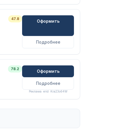
47.8
Оформить
Подробнее
78.2
Оформить
Подробнее
Реклама. erid:
Kra23o64W