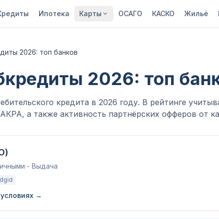
Кредиты
Ипотека
Карты
ОСАГО
КАСКО
Жильё
диты 2026: топ банков
кредиты 2026: топ бан
ебительского кредита в 2026 году. В рейтинге учиты
 АКРА, а также активность партнёрских офферов от к
О)
личными - Выдача
adgid
 условиях →