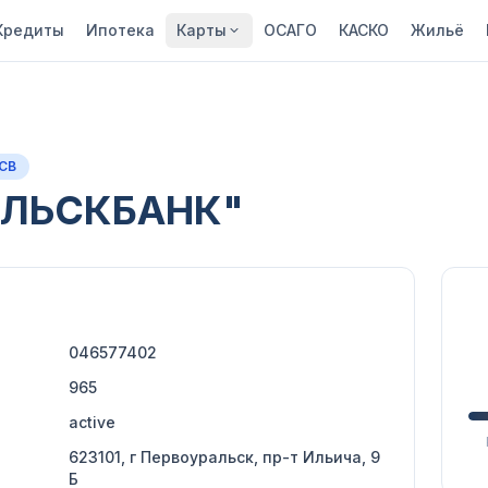
Кредиты
Ипотека
Карты
ОСАГО
КАСКО
Жильё
АСВ
АЛЬСКБАНК"
046577402
965
active
623101, г Первоуральск, пр-т Ильича, 9
Б