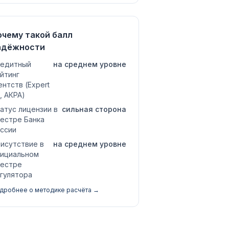
очему такой балл
адёжности
едитный
на среднем уровне
йтинг
ентств (Expert
, АКРА)
атус лицензии в
сильная сторона
естре Банка
ссии
исутствие в
на среднем уровне
ициальном
естре
гулятора
дробнее о методике расчёта →