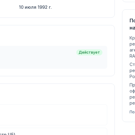
10 июля 1992 г.
П
н
Кр
ре
аг
Действует
RA
Ст
ре
Ро
Пр
оф
ре
ре
По
стр ЦБ)