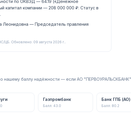
ьности по ОКВЭД —
64.19
(«Денежное
ый капитал компании —
208 000 000 ₽
.
Статус в
.
а Леонидовна
— Председатель правления
С/ЦБ.
Обновлено: 09 августа 2026 г..
 по нашему баллу надёжности — если АО "ПЕРВОУРАЛЬСКБАНК"
уги
Газпромбанк
Банк ГПБ (АО)
.0
Балл:
43.0
Балл:
80.2