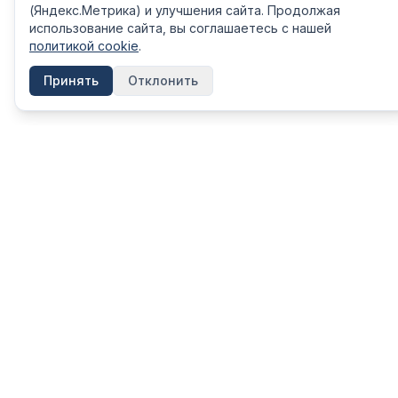
(Яндекс.Метрика) и улучшения сайта. Продолжая
использование сайта, вы соглашаетесь с нашей
политикой cookie
.
Принять
Отклонить
КАТЕГОРИ
FinShpora.ru
Вклады
Независимый сервис сравнения
финансовых продуктов. Рейтинги
Кредиты
банков, страховых компаний и МФО на
Ипотека
основе открытых данных ЦБ РФ.
Кредитные
Информация на сайте носит ознакомительный
характер и не является публичной офертой.
Дебетовые
Не является инвестиционной рекомендацией.
ОСАГО