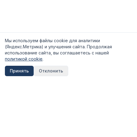
Мы используем файлы cookie для аналитики
(Яндекс.Метрика) и улучшения сайта. Продолжая
использование сайта, вы соглашаетесь с нашей
политикой cookie
.
Принять
Отклонить
FinShpora.ru
Независимый сервис сравнения финансовых продуктов.
Рейтинги банков, страховых компаний и МФО на основе