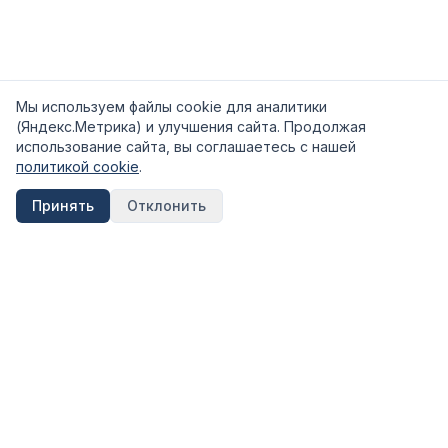
Мы используем файлы cookie для аналитики
(Яндекс.Метрика) и улучшения сайта. Продолжая
использование сайта, вы соглашаетесь с нашей
политикой cookie
.
Принять
Отклонить
FinShpora.ru
Независимый сервис сравнения финансовых продуктов.
Рейтинги банков, страховых компаний и МФО на основе
открытых данных ЦБ РФ.