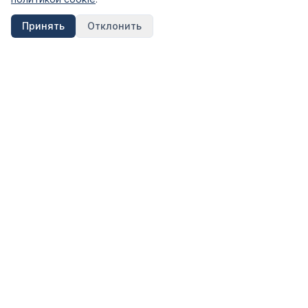
Принять
Отклонить
FinShpora.ru
Независимый сервис сравнения финансовых продуктов.
Рейтинги банков, страховых компаний и МФО на основе
открытых данных ЦБ РФ.
Информация на сайте носит ознакомительный характер и не
является публичной офертой. Не является инвестиционной
рекомендацией.
КАТЕГОРИИ
Вклады
Кредиты