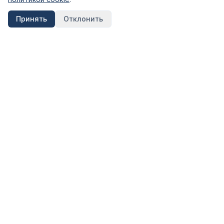
Принять
Отклонить
FinShpora.ru
Независимый сервис сравнения финансовых продуктов.
Рейтинги банков, страховых компаний и МФО на основе
открытых данных ЦБ РФ.
Информация на сайте носит ознакомительный характер и не
является публичной офертой. Не является инвестиционной
рекомендацией.
КАТЕГОРИИ
Вклады
Кредиты