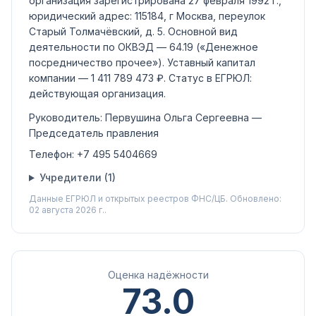
организация зарегистрирована 27 февраля 1992 г.,
юридический адрес: 115184, г Москва, переулок
Старый Толмачёвский, д. 5.
Основной вид
деятельности по ОКВЭД —
64.19
(«Денежное
посредничество прочее»)
.
Уставный капитал
компании —
1 411 789 473 ₽
.
Статус в ЕГРЮЛ:
действующая организация
.
Руководитель:
Первушина Ольга Сергеевна
—
Председатель правления
Телефон:
+7 495 5404669
Учредители (
1
)
Данные ЕГРЮЛ и открытых реестров ФНС/ЦБ.
Обновлено:
02 августа 2026 г..
Оценка надёжности
73.0