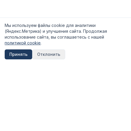
Мы используем файлы cookie для аналитики
(Яндекс.Метрика) и улучшения сайта. Продолжая
использование сайта, вы соглашаетесь с нашей
политикой cookie
.
Принять
Отклонить
FinShpora.ru
Независимый сервис сравнения финансовых продуктов.
Рейтинги банков, страховых компаний и МФО на основе
открытых данных ЦБ РФ.
Информация на сайте носит ознакомительный характер и не