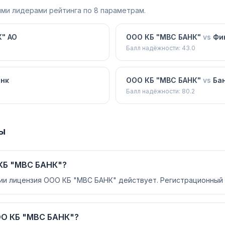
ми лидерами рейтинга по 8 параметрам.
" АО
ООО КБ "МВС БАНК"
vs
Фи
Балл надёжности:
43.0
анк
ООО КБ "МВС БАНК"
vs
Бан
Балл надёжности:
80.2
ы
КБ "МВС БАНК"?
ии лицензия ООО КБ "МВС БАНК" действует. Регистрационный 
ОО КБ "МВС БАНК"?