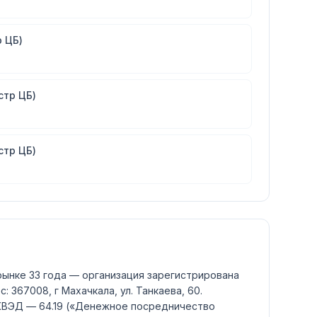
 ЦБ)
стр ЦБ)
стр ЦБ)
рынке 33 года — организация зарегистрирована
: 367008, г Махачкала, ул. Танкаева, 60.
ОКВЭД —
64.19
(«Денежное посредничество