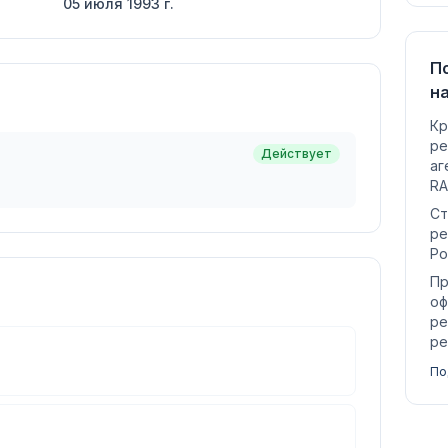
05 июля 1993 г.
П
н
Кр
ре
Действует
аг
RA
Ст
ре
Ро
Пр
оф
ре
ре
По