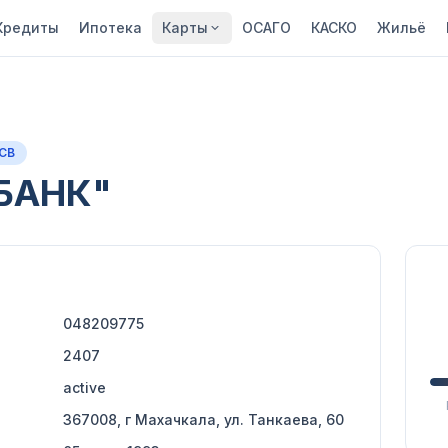
Кредиты
Ипотека
Карты
ОСАГО
КАСКО
Жильё
АСВ
БАНК"
048209775
2407
active
367008, г Махачкала, ул. Танкаева, 60