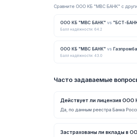
Сравните
ООО КБ "МВС БАНК"
с други
ООО КБ "МВС БАНК"
vs
"БСТ-БАНК
Балл надёжности:
64.2
ООО КБ "МВС БАНК"
vs
Газпромб
Балл надёжности:
43.0
Часто задаваемые вопрос
Действует ли лицензия ООО 
Да, по данным реестра Банка Росс
Застрахованы ли вклады в О