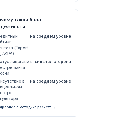
очему такой балл
адёжности
едитный
на среднем уровне
йтинг
ентств (Expert
, АКРА)
атус лицензии в
сильная сторона
естре Банка
ссии
исутствие в
на среднем уровне
ициальном
естре
гулятора
дробнее о методике расчёта →