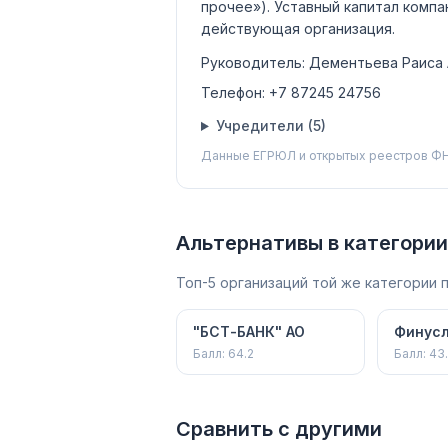
прочее»)
.
Уставный капитал комп
действующая организация
.
Руководитель:
Дементьева Раиса
Телефон:
+7 87245 24756
Учредители (
5
)
Данные ЕГРЮЛ и открытых реестров ФН
Альтернативы в категории
Топ-5 организаций той же категории
"БСТ-БАНК" АО
Финусл
Балл:
64.2
Балл:
43
Сравнить с другими