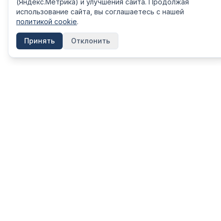
(Яндекс.Метрика) и улучшения сайта. Продолжая
использование сайта, вы соглашаетесь с нашей
политикой cookie
.
Принять
Отклонить
КАТЕГОРИ
FinShpora.ru
Вклады
Независимый сервис сравнения
финансовых продуктов. Рейтинги
Кредиты
банков, страховых компаний и МФО на
Ипотека
основе открытых данных ЦБ РФ.
Кредитные
Информация на сайте носит ознакомительный
характер и не является публичной офертой.
Дебетовые
Не является инвестиционной рекомендацией.
ОСАГО