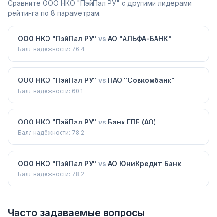
Сравните
ООО НКО "ПэйПал РУ"
с другими лидерами
рейтинга по 8 параметрам.
ООО НКО "ПэйПал РУ"
vs
АО "АЛЬФА-БАНК"
Балл надёжности:
76.4
ООО НКО "ПэйПал РУ"
vs
ПАО "Совкомбанк"
Балл надёжности:
60.1
ООО НКО "ПэйПал РУ"
vs
Банк ГПБ (АО)
Балл надёжности:
78.2
ООО НКО "ПэйПал РУ"
vs
АО ЮниКредит Банк
Балл надёжности:
78.2
Часто задаваемые вопросы