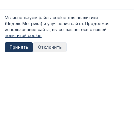
Мы используем файлы cookie для аналитики
(Яндекс.Метрика) и улучшения сайта. Продолжая
использование сайта, вы соглашаетесь с нашей
политикой cookie
.
Принять
Отклонить
FinShpora.ru
Независимый сервис сравнения финансовых продуктов.
Рейтинги банков, страховых компаний и МФО на основе
открытых данных ЦБ РФ.
Информация на сайте носит ознакомительный характер и не
является публичной офертой. Не является инвестиционной
рекомендацией.